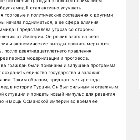
вое поколение граждан с полным пониманием
Абдулхамид II стал активно улучшать
 торговые и политические соглашения с другими
ны начала подниматься, а ее сфера влияния
амида II представляла угроза со стороны
лению от Империи. Он решил взять на себя
илия и экономические выгоды принять меры для
у, после девятнадцатилетнего правления
ерез период модернизации и прогресса.
ава граждан были признаны и запущена программа
г сохранить единство государства и заложил
ания. Таким образом, тридцать четыре года
 след в истории Турции. Он был сильным и отважным
й ситуации и придать новый импульс для развития
тво и мощь Османской империи во время ее