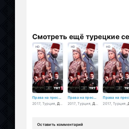
Смотреть ещё турецкие с
HD
HD
HD
Права на престол Абдулхамид
Права на престол Абдулхамид 112 серия
2017, Турция,
Драма
2017, Турция,
,
История
Драма
2017, Турция,
,
История
Др
Оставить комментарий