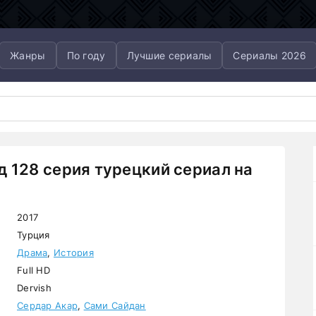
Жанры
По году
Лучшие сериалы
Сериалы 2026
 128 серия турецкий сериал на
2017
Турция
Драма
,
История
Full HD
Dervish
Сердар Акар
,
Сами Сайдан