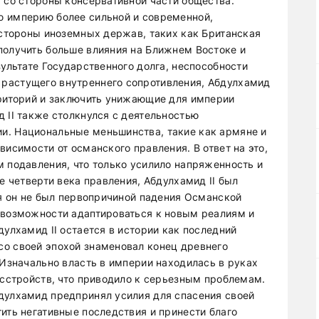
я со стороны консервативной части общества.
ю империю более сильной и современной,
 стороны иноземных держав, таких как Британская
получить больше влияния на Ближнем Востоке и
зультате Государственного долга, неспособности
растущего внутреннего сопротивления, Абдулхамид
рриторий и заключить унижающие для империи
 II также столкнулся с деятельностью
и. Национальные меньшинства, такие как армяне и
висимости от османского правления. В ответ на это,
м подавления, что только усилило напряженность и
е четверти века правления, Абдулхамид II был
тя он не был первопричиной падения Османской
евозможности адаптироваться к новым реалиям и
дулхамид II остается в истории как последний
о своей эпохой знаменовал конец древнего
 Изначально власть в империи находилась в руках
асстройств, что приводило к серьезным проблемам.
дулхамид предпринял усилия для спасения своей
ить негативные последствия и принести благо