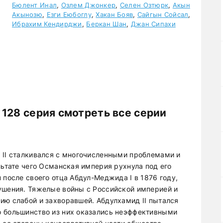
Бюлент Инал
,
Озлем Джонкер
,
Селен Озтюрк
,
Акын
Акынозю
,
Езги Еюбоглу
,
Хакан Бояв
,
Сайгын Сойсал
,
Ибрахим Кендирджи
,
Беркан Шан
,
Джан Сипахи
128 серия смотреть все серии
 II сталкивался с многочисленными проблемами и
льтате чего Османская империя рухнула под его
 после своего отца Абдул-Меджида I в 1876 году,
ушения. Тяжелые войны с Российской империей и
ию слабой и захворавшей. Абдулхамид II пытался
о большинство из них оказались неэффективными