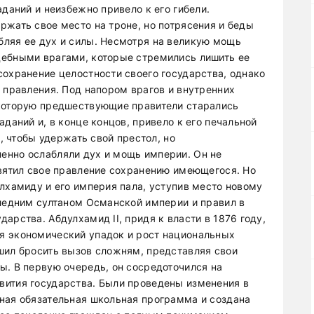
аданий и неизбежно привело к его гибели.
ржать свое место на троне, но потрясения и беды
ляя ее дух и силы. Несмотря на великую мощь
дебными врагами, которые стремились лишить ее
сохранение целостности своего государства, однако
 правления. Под напором врагов и внутренних
 которую предшествующие правители старались
аданий и, в конце концов, привело к его печальной
х, чтобы удержать свой престол, но
енно ослабляли дух и мощь империи. Он не
святил свое правление сохранению имеющегося. Но
лхамиду и его империя пала, уступив место новому
следним султаном Османской империи и правил в
арства. Абдулхамид II, придя к власти в 1876 году,
я экономический упадок и рост национальных
шил бросить вызов сложням, представляя свои
ы. В первую очередь, он сосредоточился на
вития государства. Были проведены изменения в
ная обязательная школьная программа и создана