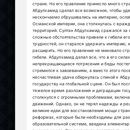
стране. Но его правление принесло много стр
Абдулхамид сделал все возможное, чтобы уде
нескончаемо обрушивались на империю, ослаб
Османской империи, она столкнулась с враж
территорий. Султан Абдулхамид сражался за 
сложные обстоятельства привели к гибели его
трудностей, он старался удержать империю,
расширить. Но его правление не миновало стр
гибели. Абдулхамид делал все, что в его сила
непрекращающиеся потрясения и беды постеп
стремился к завоеваниям, а вместо этого по
несчастливая удача обернулась спиной к Абду
государству на глобальной сцене. Он был по
тяжелое время разложения и деградации госуд
столкнулся с огромными проблемами, включа
движений. Однако, он не терял надежды и ре
великие идеи для восстановления мощи стран
реформах, которые были необходимы для раз
образовательной системе, введена элементар