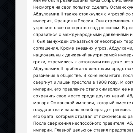
или не были реализованы из-за сопротивлени
Несмотря на свои попытки сделать Османску
Абдулхамид II также столкнулся с угрозой со
империя, Франция и Россия. Они стремились 
укрепить свое господство над регионом. В ре
справиться с международными давлениями и 
II был вынужден отказаться от некоторых те
соглашения. Кроме внешних угроз, Абдулхамид
национальных движений внутри самой импери
греки, стремились к автономии или даже неза
Абдулхамид II прибегал к жестоким средства
разбиение в обществе. В конечном итоге, посл
свергнут и лишен престола в 1908 году. И хо
империи, его правление стало символом ее н
сохранить свое место среди других наций. Аб
монарх Османской империи, который вместе с
государства и начало новой эры для региона.
его брата, который страдал от психических р
После свержения неспособного правителя, Аб
империи. Главной целью он ставил предотврат