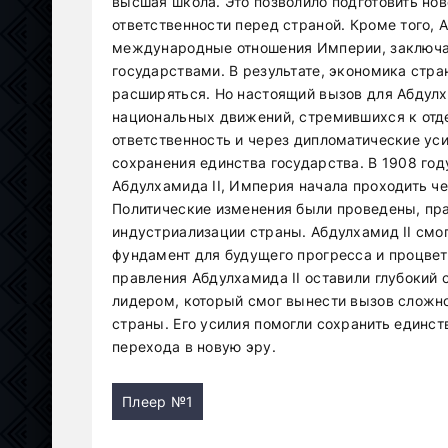
высшая школа. Это позволило подготовить но
ответственности перед страной. Кроме того, 
международные отношения Империи, заключая
государствами. В результате, экономика стра
расширяться. Но настоящий вызов для Абдулх
национальных движений, стремившихся к отде
ответственность и через дипломатические ус
сохранения единства государства. В 1908 год
Абдулхамида II, Империя начала проходить ч
Политические изменения были проведены, пр
индустриализации страны. Абдулхамид II смо
фундамент для будущего прогресса и процвет
правления Абдулхамида II оставили глубокий
лидером, который смог вынести вызов сложно
страны. Его усилия помогли сохранить единс
перехода в новую эру.
Плеер №1