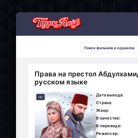
Сериалы 2026
Права на престол Абдулхамид
русском языке
Дата выхода:
HD
Страна:
Жанр:
В качестве:
В переводе:
Режиссер: