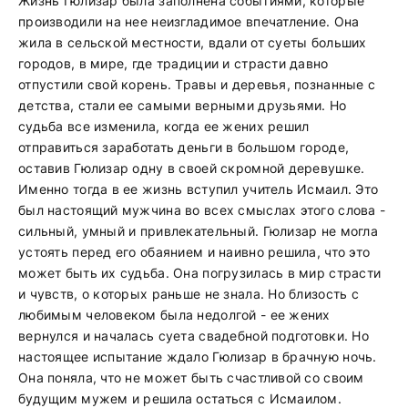
Жизнь Гюлизар была заполнена событиями, которые
производили на нее неизгладимое впечатление. Она
жила в сельской местности, вдали от суеты больших
городов, в мире, где традиции и страсти давно
отпустили свой корень. Травы и деревья, познанные с
детства, стали ее самыми верными друзьями. Но
судьба все изменила, когда ее жених решил
отправиться заработать деньги в большом городе,
оставив Гюлизар одну в своей скромной деревушке.
Именно тогда в ее жизнь вступил учитель Исмаил. Это
был настоящий мужчина во всех смыслах этого слова -
сильный, умный и привлекательный. Гюлизар не могла
устоять перед его обаянием и наивно решила, что это
может быть их судьба. Она погрузилась в мир страсти
и чувств, о которых раньше не знала. Но близость с
любимым человеком была недолгой - ее жених
вернулся и началась суета свадебной подготовки. Но
настоящее испытание ждало Гюлизар в брачную ночь.
Она поняла, что не может быть счастливой со своим
будущим мужем и решила остаться с Исмаилом.