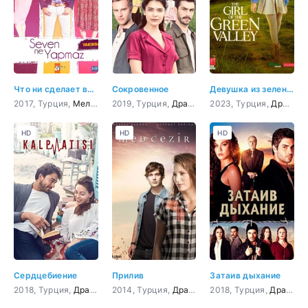
Что ни сделает влюбленный
Сокровенное
Девушка из зеленой долины 12 серия
2017, Турция,
Мелодрама
2019, Турция,
,
Комедия
Драма
2023, Турция,
Драма
HD
HD
HD
Сердцебиение
Прилив
Затаив дыхание
2018, Турция,
Драма
,
Мелодрама
2014, Турция,
Драма
,
Мелодрама
2018, Турция,
,
Комедия
Драма
,
к