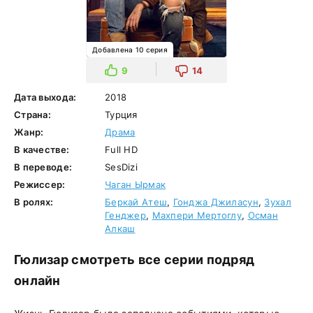
Добавлена 10 серия
9
14
Дата выхода:
2018
Страна:
Турция
Жанр:
Драма
В качестве:
Full HD
В переводе:
SesDizi
Режиссер:
Чаган Ырмак
В ролях:
Беркай Атеш
,
Гонджа Джиласун
,
Зухал
Генджер
,
Махпери Мертоглу
,
Осман
Алкаш
Гюлизар смотреть все серии подряд
онлайн