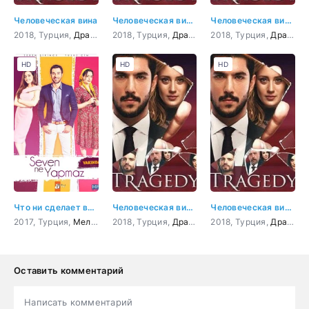
Человеческая вина
Человеческая вина 3 серия
Человеческая вина 7 серия
2018, Турция,
Драма
,
Криминал
2018, Турция,
Драма
,
Криминал
2018, Турция,
Драма
,
К
HD
HD
HD
Что ни сделает влюбленный
Человеческая вина 4 серия
Человеческая вина 2 серия
2017, Турция,
Мелодрама
2018, Турция,
,
Комедия
Драма
,
Криминал
2018, Турция,
Драма
,
К
Оставить комментарий
Написать комментарий