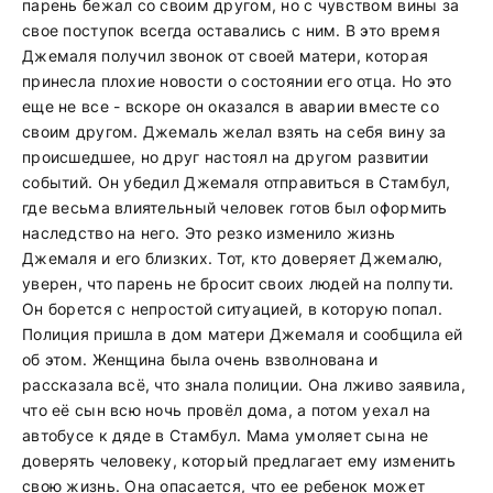
парень бежал со своим другом, но с чувством вины за
свое поступок всегда оставались с ним. В это время
Джемаля получил звонок от своей матери, которая
принесла плохие новости о состоянии его отца. Но это
еще не все - вскоре он оказался в аварии вместе со
своим другом. Джемаль желал взять на себя вину за
происшедшее, но друг настоял на другом развитии
событий. Он убедил Джемаля отправиться в Стамбул,
где весьма влиятельный человек готов был оформить
наследство на него. Это резко изменило жизнь
Джемаля и его близких. Тот, кто доверяет Джемалю,
уверен, что парень не бросит своих людей на полпути.
Он борется с непростой ситуацией, в которую попал.
Полиция пришла в дом матери Джемаля и сообщила ей
об этом. Женщина была очень взволнована и
рассказала всё, что знала полиции. Она лживо заявила,
что её сын всю ночь провёл дома, а потом уехал на
автобусе к дяде в Стамбул. Мама умоляет сына не
доверять человеку, который предлагает ему изменить
свою жизнь. Она опасается, что ее ребенок может