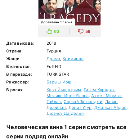
Добавлена 1 серия
63
59
Дата выхода:
2018
Страна:
Турция
Жанр:
Драма
,
Криминал
В качестве:
Full HD
В переводе:
TURK STAR
Режиссер:
Барыш Йош
В ролях:
Каан Йылдырым
,
Гизем Караджа
,
Мелике Ипек Ялова
,
Ахмет Мюмтаз
Тайлан
,
Серкай Тютюнджи
,
Лачин
Джейлан
,
Дениз Угур
,
Джанкат Айдос
,
Джансу Дагделен
Человеческая вина 1 серия смотреть все
серии подряд онлайн